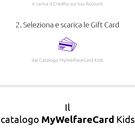
e carica il Credito sul tuo Account
2. Seleziona e scarica le Gift Card
dal Catalogo MyWelfareCard Kids
Il
catalogo
MyWelfare
Card
Kids